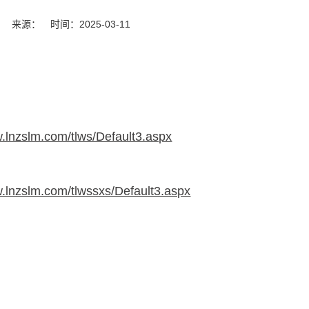
：
来源：
时间：2025-03-11
w.lnzslm.com/tlws/Default3.aspx
w.lnzslm.com/tlwssxs/Default3.aspx