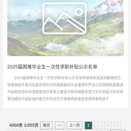
2025届困难毕业生一次性求职补贴公示名单
2025届困难毕业生一次性求职补贴公示名单李婧美郭美菡周麟骆婧艺
宿春雨赵华鑫刘佳鑫张佳欣马阳骆建昊何天姿潘淑珍罗淑兰任婉婷陈露魏语
岑赵聪周思彤柯溶蓉覃西莎黎星兰董佳卉杨学梅黄密雪邝天乐李超凡陈秀熔
覃旭媚张宇超赵强的惹日布宋佳欣王萌鹭杨斯嘉唐雪璟蒋春燕高千
4058条 1/203页
首页
<<
上一页
1
2
3
4