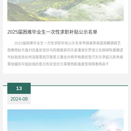
2025届困难毕业生一次性求职补贴公示名单
2025届困难毕业生一次性求职补贴公示名单李婧美郭美菡周麟骆婧艺
宿春雨赵华鑫刘佳鑫张佳欣马阳骆建昊何天姿潘淑珍罗淑兰任婉婷陈露魏语
岑赵聪周思彤柯溶蓉覃西莎黎星兰董佳卉杨学梅黄密雪邝天乐李超凡陈秀熔
覃旭媚张宇超赵强的惹日布宋佳欣王萌鹭杨斯嘉唐雪璟蒋春燕高千
13
2024-08