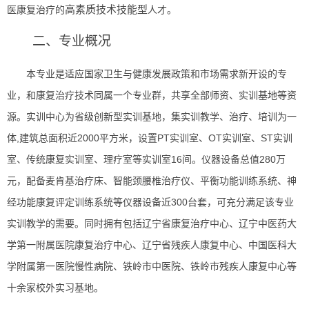
高素质
技术技能型
医康复治疗的
人才。
二、专业概况
本专业是
适应国家卫生与健康发展政策
和
市场需求
新
开设的专
业，
和
康复治疗技术同属一个专业群
，共享全部师资、实训基地等资
源。实训中心为省级创新型实训基地，集实训教学、治疗、培训为一
,建筑总面积近2000平方米，设置PT实训室、OT实训室、ST实训
体
室、传统康复实训室、理疗室等实训室
16
280万
间。仪器设备总值
元，配备麦肯基治疗床、智能颈腰椎治疗仪、平衡功能训练系统、神
经功能康复评定训练系统等仪器设备近300台套，可
充分满足该专业
实训
教学
的需要。同时拥有包括辽宁省康复治疗中心、辽宁中医药大
学第一附属医院康复治疗中心、辽宁省残疾人康复中心、中国医科大
学附属第一医院慢性病院、铁岭市中医院、铁岭市残疾人康复中心
等
十
余家校外实习基地。