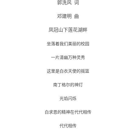
郭洗风 词
邓建明 曲
凤冠山下莲花湖畔
坐落着我们美丽的校园
一片清幽万种灵秀
这里是白衣天使的摇篮
南丁格尔的神灯
光焰闪烁
白求恩的精神在代代相传
代代相传