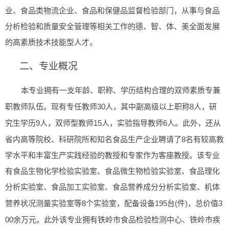
业、食品类物流企业、食品和保健品监督检验部门，从事与食品
分析检验和质量安全管理等相关工作的德、智、体、美全面发展
的高素质技术技能型人才。
二、专业概况
本专业拥有一支年龄、职称、学历结构合理的双师素质专兼
30
8
职教师队伍。现有专任教师
人，其中副高级以上职称
人，研
9
15
6
究生学历
人，双师型教师
人，实验指导教师
人。此外，还从
8
省内高等院校、科研院所和知名食品生产企业聘请了
名有较高教
学水平和丰富生产实践经验的教授和专家作为客座教授。该专业
有食品生物化学检验实验室、食品微生物检验实验室、食品理化
分析实验室、食品加工实验室、食品营养成分分析实验室、机体
8
195
(
)
3
营养状况测量实验室等
个实验室，配备设备
台
件
，总价值
00
余万元。此外该专业拥有铁岭市食品检验检测中心、铁岭市疾