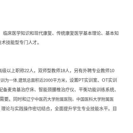
、临床医学知识和现代康复
、
传统康复医学基本理论、基本知
技术技能型专门
人才。
高级以上职称22人，双师型教师18人，
10
另有
外聘专业教师
PT实训室、OT实训
,建筑总面积近2000平方米，
设置
培训为一体
配备麦肯基治疗床、智能颈腰椎治疗仪、平衡功能训练系统、
需要。
同时和
辽宁中医药大学附属医院、
中国医科大学附属医
，理论与实践操作密切结合，全面提升学生专业技能水平。目