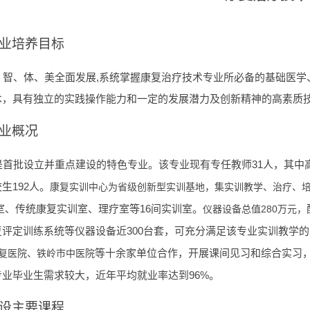
业培养目标
,系统
、智、体、美全面发展
掌握康复治疗技术专业所必备的基础医学
术，具有独立的实践操作能力和一定的发展潜力及创新精神的高素质
业概况
31人，其中
是首批
设立并重点建设
的
特色
专业。该专业现有专任教师
192
校生
人。
康复实训中心为省级创新型实训基地，集实训教学、治疗、
室、传统康复实训室、理疗室等
16
间实训室。
280万元，
仪器设备总值
300台套，可
复评定训练系统等仪器设备近
充分满足该专业实训
教学
的
复医院、铁岭市中医院
等十余家单位合作，开展课间见习和综合实习
96%。
专业毕业生需求较大，近年平均就业率达到
设主要课程