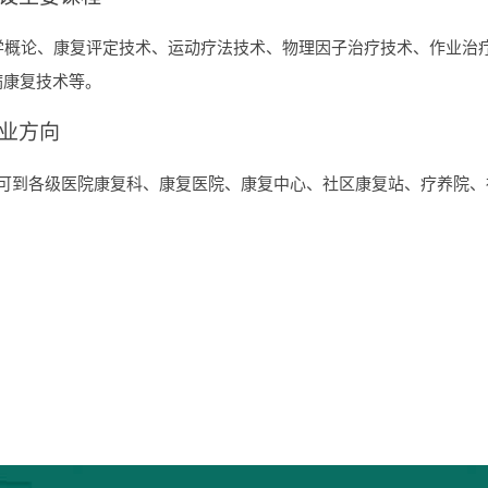
学概论
、
康复评定技术
、
运动疗法技术
、
物理因子治疗技术
、
作业治
病康复
技术
等。
业方向
可到各级医院康复科、康复医院
、
康复中心、社区康复站、疗养院、