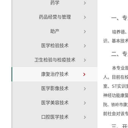
药学
药品经营与管理
一、专
助产
培养德
识、基本技
医学检验技术
二、专
卫生检验与检疫技术
本专业
康复治疗技术
人。
目前在
室、ST实训
医学影像技术
神经功能康
医学美容技术
院、
铁岭市康
前社会对该
口腔医学技术
三、开