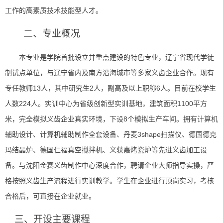
工作的高素质技术技能型人才。
二、专业概况
本专业是学院首批设立并重点建设的特色专业，辽宁省现代学徒
制试点单位，与辽宁省内及南方沿海城市等多家义齿企业合作。现有
13人，其中研究生2人，副高及以上职称6人。目前在校学生
专任教师
人数224人。实训中心为省级创新型实训基地，建筑面积1100平方
米，完全模拟义齿企业真实环境，下设8个模拟生产车间。拥有计算机
辅助设计、计算机辅助制作全套设备、丹麦3shape扫描仪、德国德克
玛结晶炉、德国仁福真空搅拌机、义获嘉烤瓷炉等先进义齿加工设
备。与沈阳金赛义齿制作中心深度合作，聘请企业大师指导实操，严
格按照义齿生产流程进行实训教学。学生在企业进行顶岗实习，考核
合格后，可直接在企业就业。
三、开设主要课程