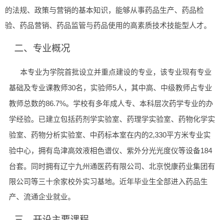
的法规、政策与营销的基本知识，能够从事药品生产、药品检
验、药品营销、药品监管与药品使用的
高素质技术技能型
人才。
二、
专业概况
本专业为学院首批
设立
并重点建设的专业，该专业现有专业
30名，实验师
5
基础及专业课教师
人，其中高、中级教师占专业
86.7%。学校有多年成人专、本科层次药学专业的办
教师总数的
学经验。已建立包括药剂学实验室、药理学实验室、药物化学实
验室、药物分析实验室、中药标本室在内的
2,330平方米
专业实
184
验中心，拥有
岛津高效液相色谱仪、紫外分光光度仪等设备
台套。
同时拥有
辽宁九州通医药有限公司、北京悦康药业集团有
限公司等
三十余家
校外
实习基地。
近年毕业生全部进入药品生
产、流通企业就业。
三、开设主要课程