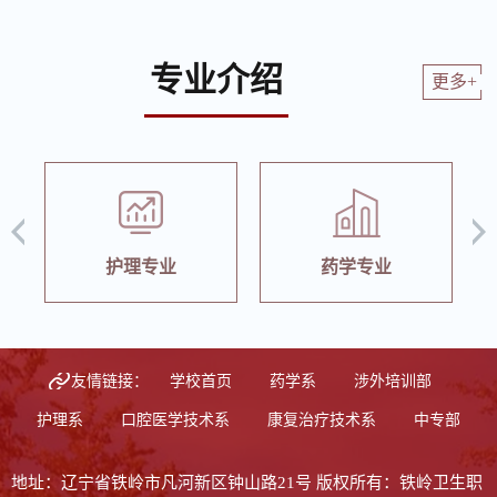
专业介绍
更多+
专
护理专业
药学专业
友情链接：
学校首页
药学系
涉外培训部
护理系
口腔医学技术系
康复治疗技术系
中专部
地址：辽宁省铁岭市凡河新区钟山路21号 版权所有：铁岭卫生职